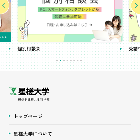
個別相談会
受講
トップページ
星槎大学について