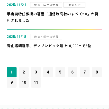
教員・学生の活躍
お知らせ
2025/11/21
手島純特任教授の著書「通信制高校のすべて2.0」が発
刊されました
教員・学生の活躍
2025/11/18
青山拓朗選手、デフリンピック陸上10,000mで6位
1
2
3
4
5
6
7
8
9
10
11