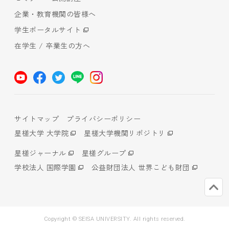
企業・教育機関の皆様へ
学生ポータルサイト
在学生 / 卒業生の方へ
サイトマップ
プライバシーポリシー
星槎大学 大学院
星槎大学機関リポジトリ
星槎ジャーナル
星槎グループ
学校法人 国際学園
公益財団法人 世界こども財団
Copyright © SEISA UNIVERSITY. All rights reserved.