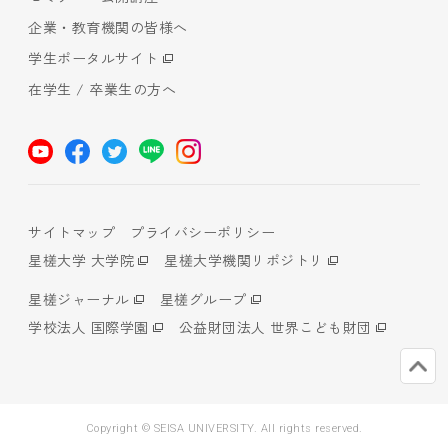
企業・教育機関の皆様へ
学生ポータルサイト
在学生 / 卒業生の方へ
サイトマップ
プライバシーポリシー
星槎大学 大学院
星槎大学機関リポジトリ
星槎ジャーナル
星槎グループ
学校法人 国際学園
公益財団法人 世界こども財団
Copyright © SEISA UNIVERSITY. All rights reserved.