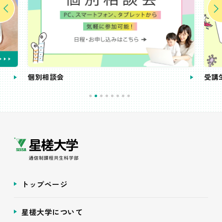
個別相談会
受講
トップページ
星槎大学について