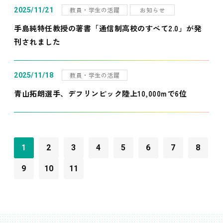
教員・学生の活躍
お知らせ
2025/11/21
手島純特任教授の著書「通信制高校のすべて2.0」が発
刊されました
教員・学生の活躍
2025/11/18
青山拓朗選手、デフリンピック陸上10,000mで6位
1
2
3
4
5
6
7
8
9
10
11