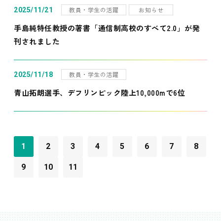
教員・学生の活躍
お知らせ
2025/11/21
手島純特任教授の著書「通信制高校のすべて2.0」が発
刊されました
教員・学生の活躍
2025/11/18
青山拓朗選手、デフリンピック陸上10,000mで6位
1
2
3
4
5
6
7
8
9
10
11