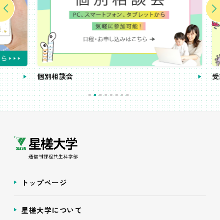
個別相談会
受講
トップページ
星槎大学について