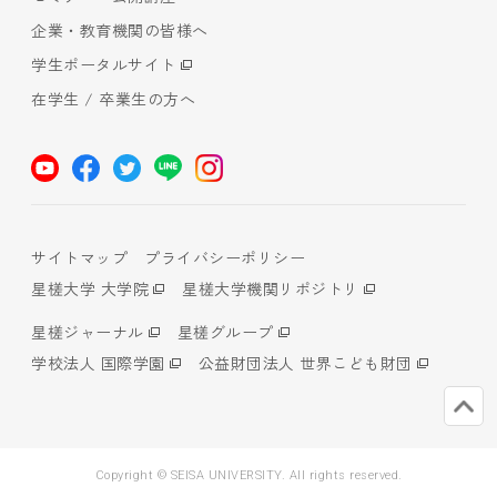
企業・教育機関の皆様へ
学生ポータルサイト
在学生 / 卒業生の方へ
サイトマップ
プライバシーポリシー
星槎大学 大学院
星槎大学機関リポジトリ
星槎ジャーナル
星槎グループ
学校法人 国際学園
公益財団法人 世界こども財団
Copyright © SEISA UNIVERSITY. All rights reserved.