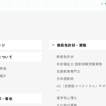
ージ
教員免許状・資格
教員免許状
について
社会福祉士 国家試験受験資格
特長
支援教育専門士
組み
日本語教師
AS（自閉症スペクトラム）サポ
ー
准学校心理士
部・専攻
その他の資格