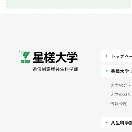
トップペ
星槎大学
大学紹介・
大学の取り
情報公開
共生科学