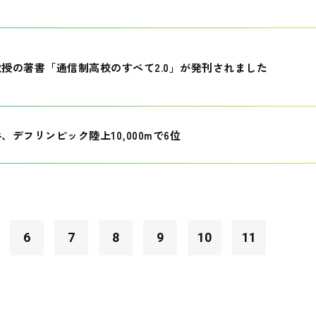
授の著書「通信制高校のすべて2.0」が発刊されました
、デフリンピック陸上10,000mで6位
6
7
8
9
10
11