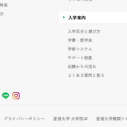
特長
介
入学案内
入学区分と選び方
学費・奨学金
学修システム
サポート制度
出願からの流れ
よくある質問と答え
プライバシーポリシー
星槎大学 大学院
星槎大学機関リ