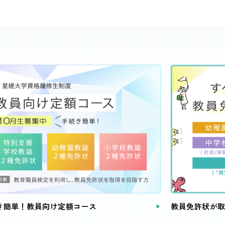
き簡単！教員向け定額コース
教員免許状が