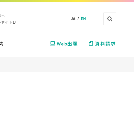
様へ
JA /
EN
ルサイト
内
Web出願
資料請求