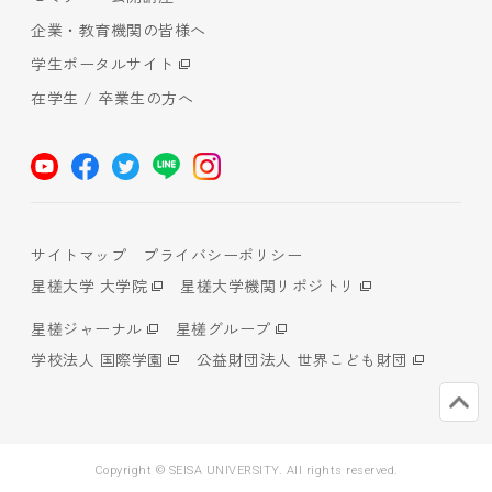
企業・教育機関の皆様へ
学生ポータルサイト
在学生 / 卒業生の方へ
サイトマップ
プライバシーポリシー
星槎大学 大学院
星槎大学機関リポジトリ
星槎ジャーナル
星槎グループ
学校法人 国際学園
公益財団法人 世界こども財団
Copyright © SEISA UNIVERSITY. All rights reserved.