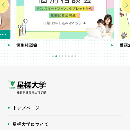
個別相談会
受講
トップページ
星槎大学について