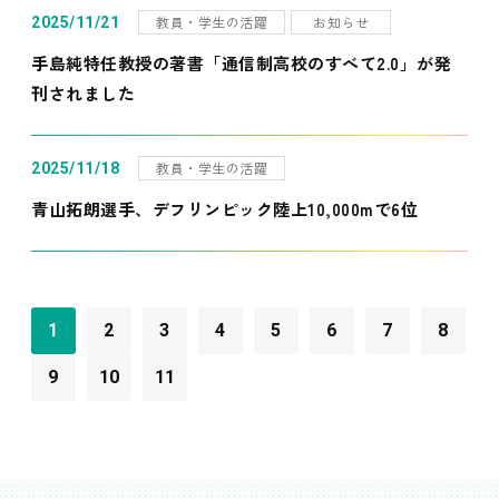
教員・学生の活躍
お知らせ
2025/11/21
手島純特任教授の著書「通信制高校のすべて2.0」が発
刊されました
教員・学生の活躍
2025/11/18
青山拓朗選手、デフリンピック陸上10,000mで6位
1
2
3
4
5
6
7
8
9
10
11