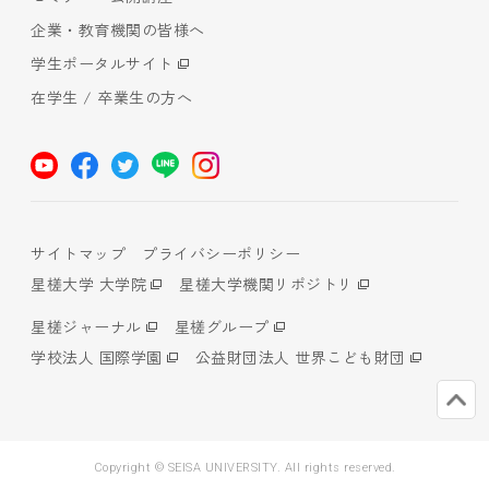
企業・教育機関の皆様へ
学生ポータルサイト
在学生 / 卒業生の方へ
サイトマップ
プライバシーポリシー
星槎大学 大学院
星槎大学機関リポジトリ
星槎ジャーナル
星槎グループ
学校法人 国際学園
公益財団法人 世界こども財団
Copyright © SEISA UNIVERSITY. All rights reserved.