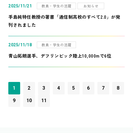
教員・学生の活躍
お知らせ
2025/11/21
手島純特任教授の著書「通信制高校のすべて2.0」が発
刊されました
教員・学生の活躍
2025/11/18
青山拓朗選手、デフリンピック陸上10,000mで6位
1
2
3
4
5
6
7
8
9
10
11