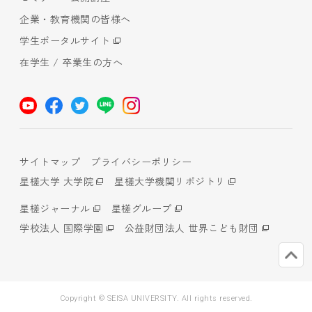
企業・教育機関の皆様へ
学生ポータルサイト
在学生 / 卒業生の方へ
サイトマップ
プライバシーポリシー
星槎大学 大学院
星槎大学機関リポジトリ
星槎ジャーナル
星槎グループ
学校法人 国際学園
公益財団法人 世界こども財団
Copyright © SEISA UNIVERSITY. All rights reserved.