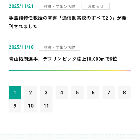
教員・学生の活躍
お知らせ
2025/11/21
手島純特任教授の著書「通信制高校のすべて2.0」が発
刊されました
教員・学生の活躍
2025/11/18
青山拓朗選手、デフリンピック陸上10,000mで6位
1
2
3
4
5
6
7
8
9
10
11