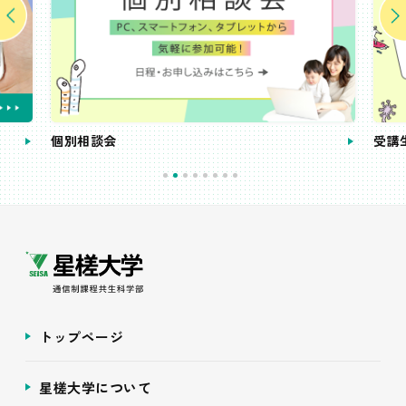
個別相談会
受講
トップページ
星槎大学について