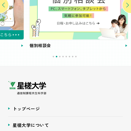
個別相談会
受講
トップページ
星槎大学について