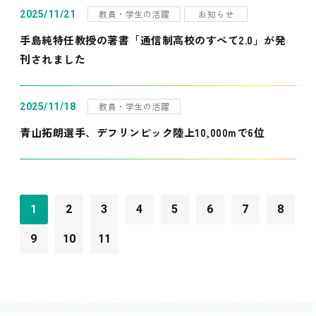
教員・学生の活躍
お知らせ
2025/11/21
手島純特任教授の著書「通信制高校のすべて2.0」が発
刊されました
教員・学生の活躍
2025/11/18
青山拓朗選手、デフリンピック陸上10,000mで6位
1
2
3
4
5
6
7
8
9
10
11