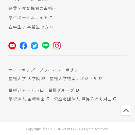
企業・教育機関の皆様へ
学生ポータルサイト
在学生 / 卒業生の方へ
サイトマップ
プライバシーポリシー
星槎大学 大学院
星槎大学機関リポジトリ
星槎ジャーナル
星槎グループ
学校法人 国際学園
公益財団法人 世界こども財団
Copyright © SEISA UNIVERSITY. All rights reserved.