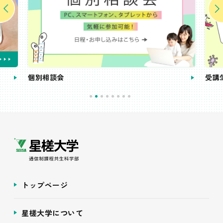
個別相談会
受講
トップページ
星槎大学について