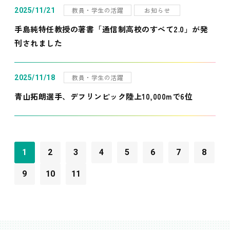
教員・学生の活躍
お知らせ
2025/11/21
手島純特任教授の著書「通信制高校のすべて2.0」が発
刊されました
教員・学生の活躍
2025/11/18
青山拓朗選手、デフリンピック陸上10,000mで6位
1
2
3
4
5
6
7
8
9
10
11