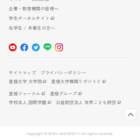
企業・教育機関の皆様へ
学生ポータルサイト
在学生 / 卒業生の方へ
サイトマップ
プライバシーポリシー
星槎大学 大学院
星槎大学機関リポジトリ
星槎ジャーナル
星槎グループ
学校法人 国際学園
公益財団法人 世界こども財団
Copyright © SEISA UNIVERSITY. All rights reserved.