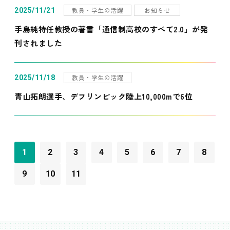
教員・学生の活躍
お知らせ
2025/11/21
手島純特任教授の著書「通信制高校のすべて2.0」が発
刊されました
教員・学生の活躍
2025/11/18
青山拓朗選手、デフリンピック陸上10,000mで6位
1
2
3
4
5
6
7
8
9
10
11