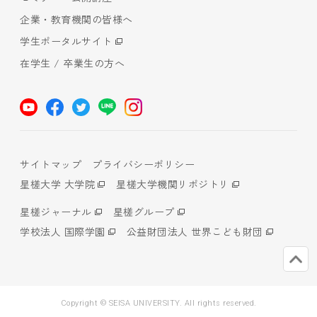
企業・教育機関の皆様へ
学生ポータルサイト
在学生 / 卒業生の方へ
サイトマップ
プライバシーポリシー
星槎大学 大学院
星槎大学機関リポジトリ
星槎ジャーナル
星槎グループ
学校法人 国際学園
公益財団法人 世界こども財団
Copyright © SEISA UNIVERSITY. All rights reserved.