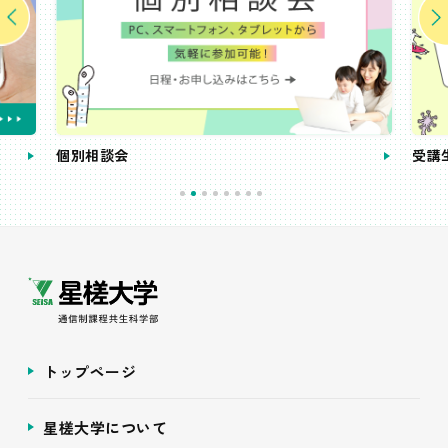
個別相談会
受講
トップページ
星槎大学について