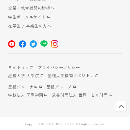
企業・教育機関の皆様へ
学生ポータルサイト
在学生 / 卒業生の方へ
サイトマップ
プライバシーポリシー
星槎大学 大学院
星槎大学機関リポジトリ
星槎ジャーナル
星槎グループ
学校法人 国際学園
公益財団法人 世界こども財団
Copyright © SEISA UNIVERSITY. All rights reserved.