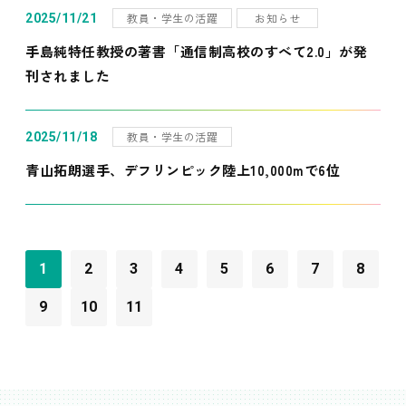
教員・学生の活躍
お知らせ
2025/11/21
手島純特任教授の著書「通信制高校のすべて2.0」が発
刊されました
教員・学生の活躍
2025/11/18
青山拓朗選手、デフリンピック陸上10,000mで6位
1
2
3
4
5
6
7
8
9
10
11