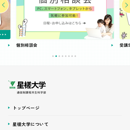
個別相談会
受講
トップページ
星槎大学について