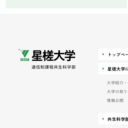
トップペ
星槎大学
大学紹介・
大学の取り
情報公開
共生科学