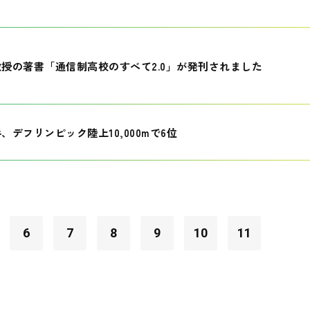
授の著書「通信制高校のすべて2.0」が発刊されました
、デフリンピック陸上10,000mで6位
6
7
8
9
10
11