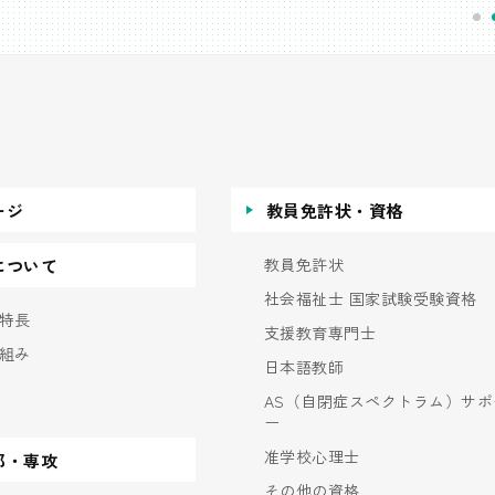
ージ
教員免許状・資格
教員免許状
について
社会福祉士 国家試験受験資格
特長
支援教育専門士
組み
日本語教師
AS（自閉症スペクトラム）サポ
ー
准学校心理士
部・専攻
その他の資格