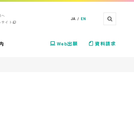
様へ
JA /
EN
ルサイト
内
Web出願
資料請求