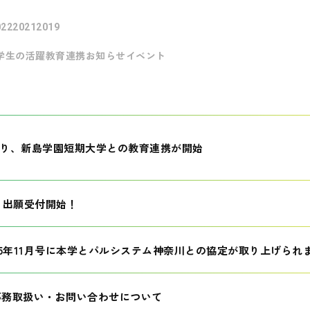
022
2021
2019
学生の活躍
教育連携
お知らせ
イベント
月より、新島学園短期大学との教育連携が開始
生 出願受付開始！
25年11月号に本学とパルシステム神奈川との協定が取り上げられ
事務取扱い・お問い合わせについて