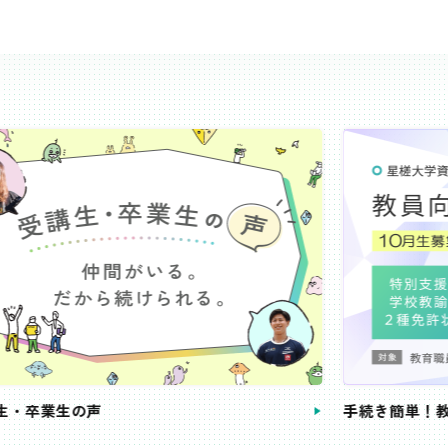
き簡単！教員向け定額コース
教員免許状が