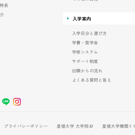
特長
介
入学案内
入学区分と選び方
学費・奨学金
学修システム
サポート制度
出願からの流れ
よくある質問と答え
プライバシーポリシー
星槎大学 大学院
星槎大学機関リ