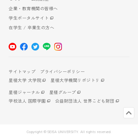
企業・教育機関の皆様へ
学生ポータルサイト
在学生 / 卒業生の方へ
サイトマップ
プライバシーポリシー
星槎大学 大学院
星槎大学機関リポジトリ
星槎ジャーナル
星槎グループ
学校法人 国際学園
公益財団法人 世界こども財団
Copyright © SEISA UNIVERSITY. All rights reserved.