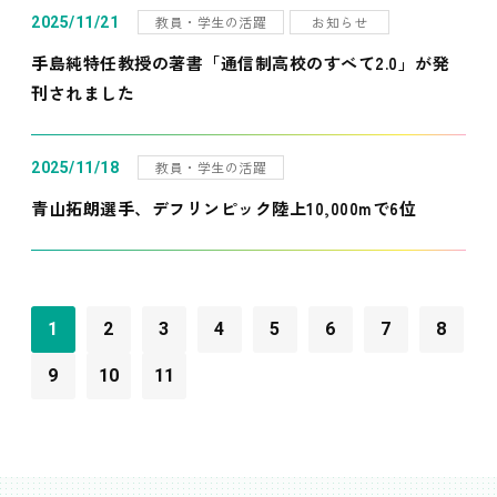
教員・学生の活躍
お知らせ
2025/11/21
手島純特任教授の著書「通信制高校のすべて2.0」が発
刊されました
教員・学生の活躍
2025/11/18
青山拓朗選手、デフリンピック陸上10,000mで6位
1
2
3
4
5
6
7
8
9
10
11