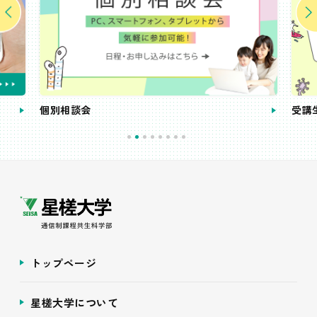
個別相談会
受講
トップページ
星槎大学について