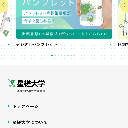
デジタルパンフレット
個別
トップページ
星槎大学について