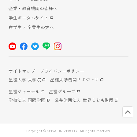
企業・教育機関の皆様へ
学生ポータルサイト
在学生 / 卒業生の方へ
サイトマップ
プライバシーポリシー
星槎大学 大学院
星槎大学機関リポジトリ
星槎ジャーナル
星槎グループ
学校法人 国際学園
公益財団法人 世界こども財団
Copyright © SEISA UNIVERSITY. All rights reserved.