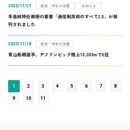
教員・学生の活躍
お知らせ
2025/11/21
手島純特任教授の著書「通信制高校のすべて2.0」が発
刊されました
教員・学生の活躍
2025/11/18
青山拓朗選手、デフリンピック陸上10,000mで6位
1
2
3
4
5
6
7
8
9
10
11