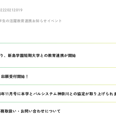
022
2021
2019
学生の活躍
教育連携
お知らせ
イベント
月より、新島学園短期大学との教育連携が開始
生 出願受付開始！
25年11月号に本学とパルシステム神奈川との協定が取り上げられ
事務取扱い・お問い合わせについて