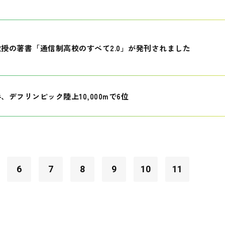
授の著書「通信制高校のすべて2.0」が発刊されました
、デフリンピック陸上10,000mで6位
6
7
8
9
10
11