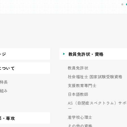
ージ
教員免許状・資格
教員免許状
について
社会福祉士 国家試験受験資格
特長
支援教育専門士
組み
日本語教師
AS（自閉症スペクトラム）サポ
ー
准学校心理士
部・専攻
その他の資格