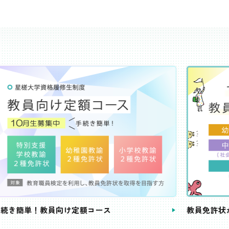
き簡単！教員向け定額コース
教員免許状が