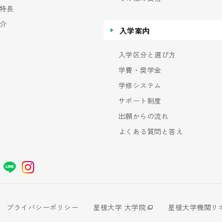
特長
介
入学案内
入学区分と選び方
学費・奨学金
学修システム
サポート制度
出願からの流れ
よくある質問と答え
プライバシーポリシー
星槎大学 大学院
星槎大学機関リ