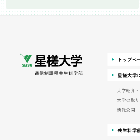
トップペ
星槎大学
大学紹介・
大学の取り
情報公開
共生科学