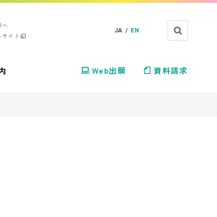
様へ
JA /
EN
ルサイト
内
Web出願
資料請求