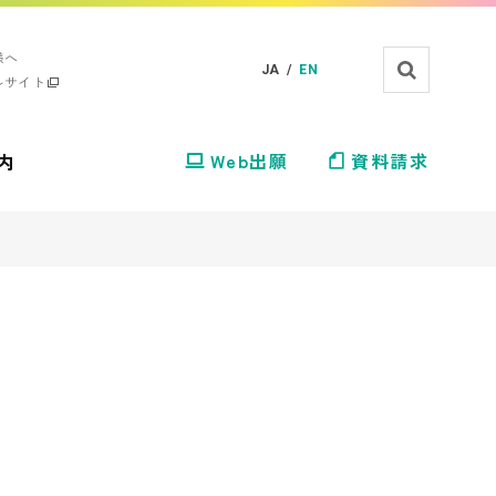
様へ
JA /
EN
ルサイト
内
Web出願
資料請求