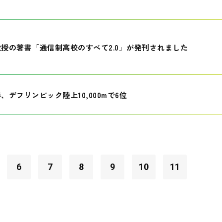
授の著書「通信制高校のすべて2.0」が発刊されました
、デフリンピック陸上10,000mで6位
6
7
8
9
10
11