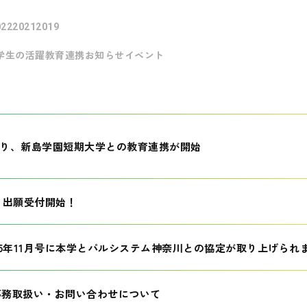
022
2021
2019
学生の活躍
教育連携
お知らせ
イベント
月より、新島学園短期大学との教育連携が開始
生 出願受付開始！
25年11月号に本学とパルシステム神奈川との協定が取り上げられ
事務取扱い・お問い合わせについて