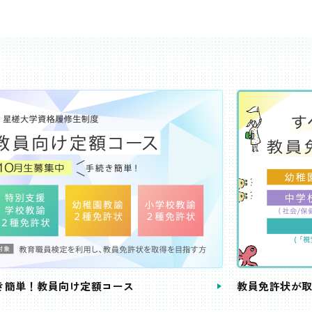
き簡単！教員向け定額コース
教員免許状が