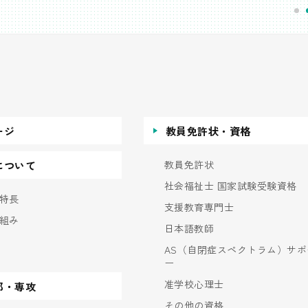
ージ
教員免許状・資格
教員免許状
について
社会福祉士 国家試験受験資格
特長
支援教育専門士
組み
日本語教師
AS（自閉症スペクトラム）サポ
ー
准学校心理士
部・専攻
その他の資格