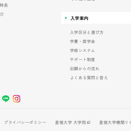
特長
介
入学案内
入学区分と選び方
学費・奨学金
学修システム
サポート制度
出願からの流れ
よくある質問と答え
プライバシーポリシー
星槎大学 大学院
星槎大学機関リ