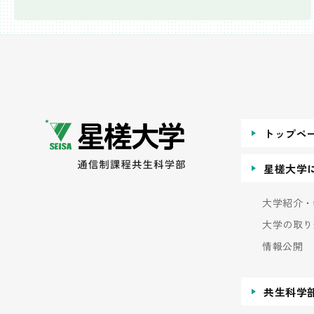
トップペ
星槎大学
大学紹介・
大学の取り
情報公開
共生科学