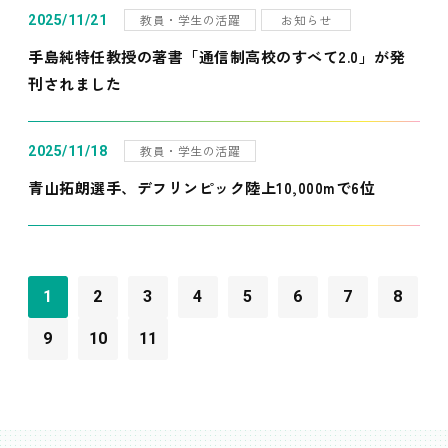
教員・学生の活躍
お知らせ
2025/11/21
手島純特任教授の著書「通信制高校のすべて2.0」が発
刊されました
教員・学生の活躍
2025/11/18
青山拓朗選手、デフリンピック陸上10,000mで6位
1
2
3
4
5
6
7
8
9
10
11