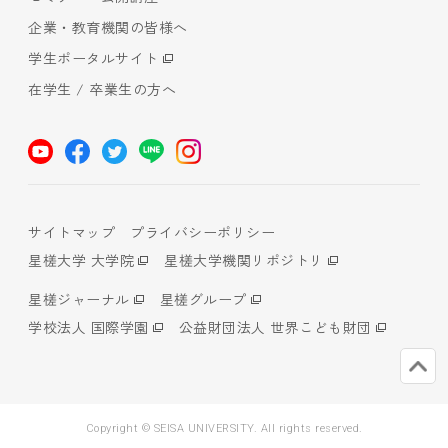
企業・教育機関の皆様へ
学生ポータルサイト
在学生 / 卒業生の方へ
サイトマップ
プライバシーポリシー
星槎大学 大学院
星槎大学機関リポジトリ
星槎ジャーナル
星槎グループ
学校法人 国際学園
公益財団法人 世界こども財団
Copyright © SEISA UNIVERSITY. All rights reserved.