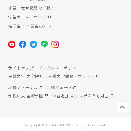
企業・教育機関の皆様へ
学生ポータルサイト
在学生 / 卒業生の方へ
サイトマップ
プライバシーポリシー
星槎大学 大学院
星槎大学機関リポジトリ
星槎ジャーナル
星槎グループ
学校法人 国際学園
公益財団法人 世界こども財団
Copyright © SEISA UNIVERSITY. All rights reserved.