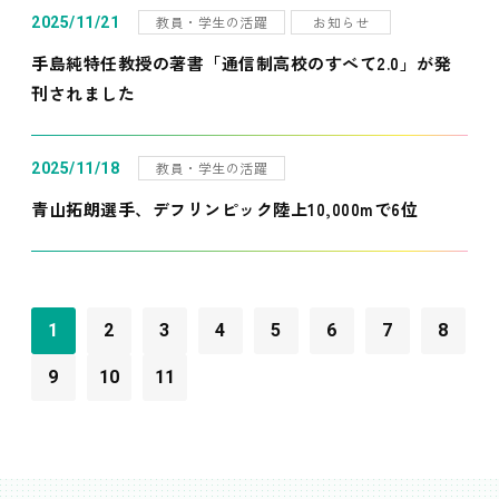
教員・学生の活躍
お知らせ
2025/11/21
手島純特任教授の著書「通信制高校のすべて2.0」が発
刊されました
教員・学生の活躍
2025/11/18
青山拓朗選手、デフリンピック陸上10,000mで6位
1
2
3
4
5
6
7
8
9
10
11