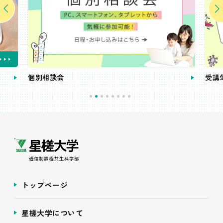
個別相談会
受講
トップページ
星槎大学について