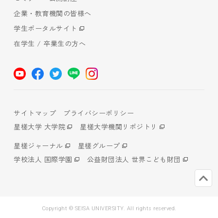
企業・教育機関の皆様へ
学生ポータルサイト
在学生 / 卒業生の方へ
サイトマップ
プライバシーポリシー
星槎大学 大学院
星槎大学機関リポジトリ
星槎ジャーナル
星槎グループ
学校法人 国際学園
公益財団法人 世界こども財団
Copyright © SEISA UNIVERSITY. All rights reserved.