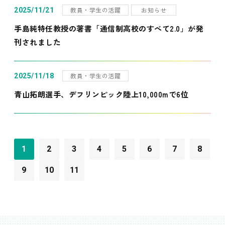
教員・学生の活躍
お知らせ
2025/11/21
手島純特任教授の著書「通信制高校のすべて2.0」が発
刊されました
教員・学生の活躍
2025/11/18
青山拓朗選手、デフリンピック陸上10,000mで6位
1
2
3
4
5
6
7
8
9
10
11