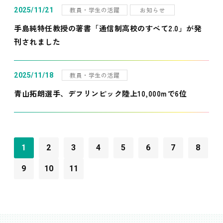
教員・学生の活躍
お知らせ
2025/11/21
手島純特任教授の著書「通信制高校のすべて2.0」が発
刊されました
教員・学生の活躍
2025/11/18
青山拓朗選手、デフリンピック陸上10,000mで6位
1
2
3
4
5
6
7
8
9
10
11