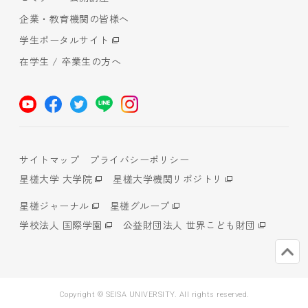
企業・教育機関の皆様へ
学生ポータルサイト
在学生 / 卒業生の方へ
サイトマップ
プライバシーポリシー
星槎大学 大学院
星槎大学機関リポジトリ
星槎ジャーナル
星槎グループ
学校法人 国際学園
公益財団法人 世界こども財団
Copyright © SEISA UNIVERSITY. All rights reserved.