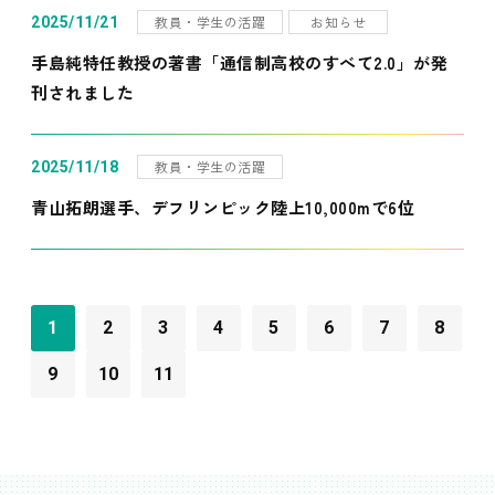
教員・学生の活躍
お知らせ
2025/11/21
手島純特任教授の著書「通信制高校のすべて2.0」が発
刊されました
教員・学生の活躍
2025/11/18
青山拓朗選手、デフリンピック陸上10,000mで6位
1
2
3
4
5
6
7
8
9
10
11