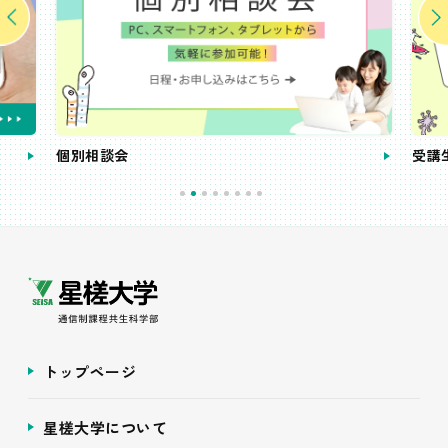
個別相談会
受講
トップページ
星槎大学について