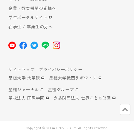
企業・教育機関の皆様へ
学生ポータルサイト
在学生 / 卒業生の方へ
サイトマップ
プライバシーポリシー
星槎大学 大学院
星槎大学機関リポジトリ
星槎ジャーナル
星槎グループ
学校法人 国際学園
公益財団法人 世界こども財団
Copyright © SEISA UNIVERSITY. All rights reserved.