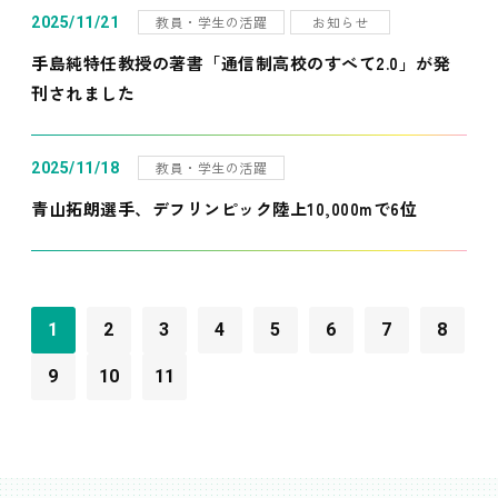
教員・学生の活躍
お知らせ
2025/11/21
手島純特任教授の著書「通信制高校のすべて2.0」が発
刊されました
教員・学生の活躍
2025/11/18
青山拓朗選手、デフリンピック陸上10,000mで6位
1
2
3
4
5
6
7
8
9
10
11