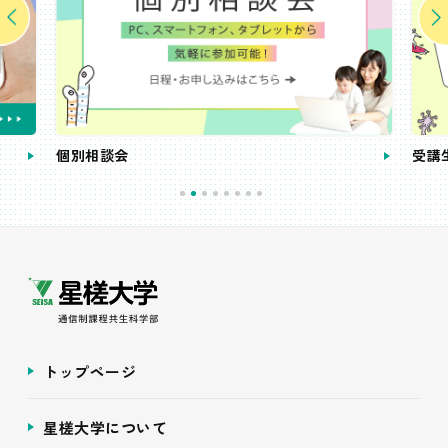
個別相談会
受講
トップページ
星槎大学について