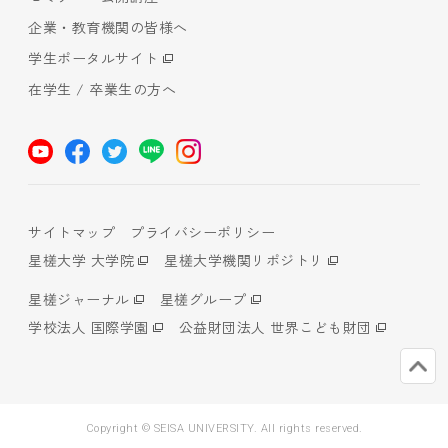
企業・教育機関の皆様へ
学生ポータルサイト
在学生 / 卒業生の方へ
サイトマップ
プライバシーポリシー
星槎大学 大学院
星槎大学機関リポジトリ
星槎ジャーナル
星槎グループ
学校法人 国際学園
公益財団法人 世界こども財団
Copyright © SEISA UNIVERSITY. All rights reserved.