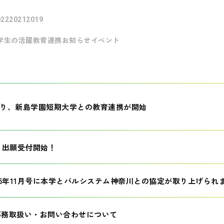
022
2021
2019
学生の活躍
教育連携
お知らせ
イベント
月より、新島学園短期大学との教育連携が開始
生 出願受付開始！
25年11月号に本学とパルシステム神奈川との協定が取り上げられ
事務取扱い・お問い合わせについて