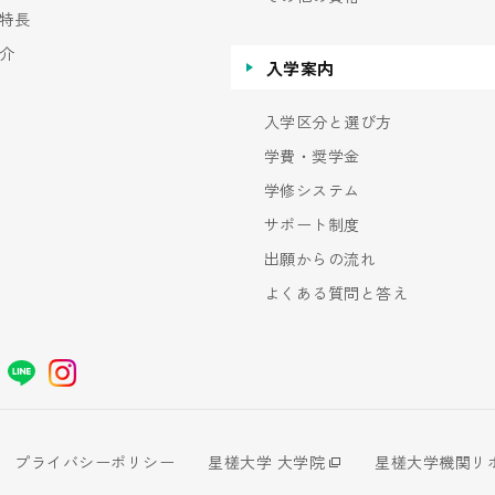
特長
介
入学案内
入学区分と選び方
学費・奨学金
学修システム
サポート制度
出願からの流れ
よくある質問と答え
プライバシーポリシー
星槎大学 大学院
星槎大学機関リ