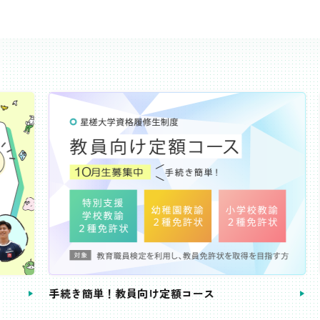
き簡単！教員向け定額コース
教員免許状が