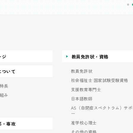
ージ
教員免許状・資格
教員免許状
について
社会福祉士 国家試験受験資格
特長
支援教育専門士
組み
日本語教師
AS（自閉症スペクトラム）サポ
ー
准学校心理士
部・専攻
その他の資格