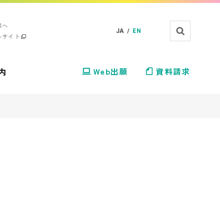
様へ
JA /
EN
ルサイト
内
Web出願
資料請求