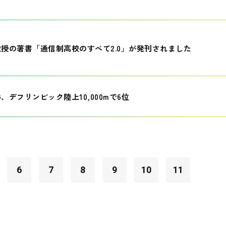
授の著書「通信制高校のすべて2.0」が発刊されました
、デフリンピック陸上10,000mで6位
6
7
8
9
10
11