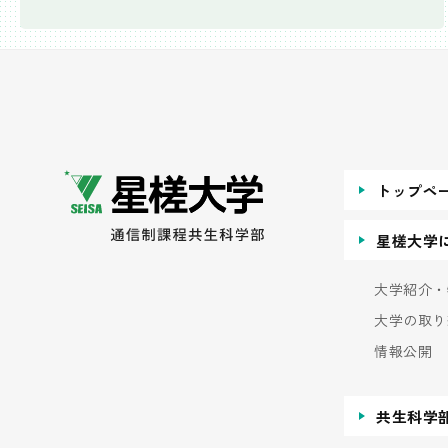
トップペ
星槎大学
大学紹介・
大学の取り
情報公開
共生科学