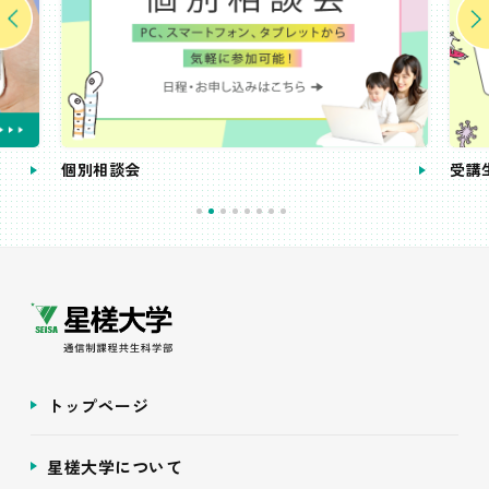
個別相談会
受講
トップページ
星槎大学について