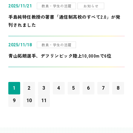
教員・学生の活躍
お知らせ
2025/11/21
手島純特任教授の著書「通信制高校のすべて2.0」が発
刊されました
教員・学生の活躍
2025/11/18
青山拓朗選手、デフリンピック陸上10,000mで6位
1
2
3
4
5
6
7
8
9
10
11