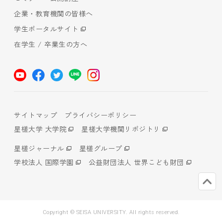
企業・教育機関の皆様へ
学生ポータルサイト
在学生 / 卒業生の方へ
サイトマップ
プライバシーポリシー
星槎大学 大学院
星槎大学機関リポジトリ
星槎ジャーナル
星槎グループ
学校法人 国際学園
公益財団法人 世界こども財団
Copyright © SEISA UNIVERSITY. All rights reserved.