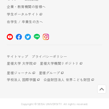
企業・教育機関の皆様へ
学生ポータルサイト
在学生 / 卒業生の方へ
サイトマップ
プライバシーポリシー
星槎大学 大学院
星槎大学機関リポジトリ
星槎ジャーナル
星槎グループ
学校法人 国際学園
公益財団法人 世界こども財団
Copyright © SEISA UNIVERSITY. All rights reserved.