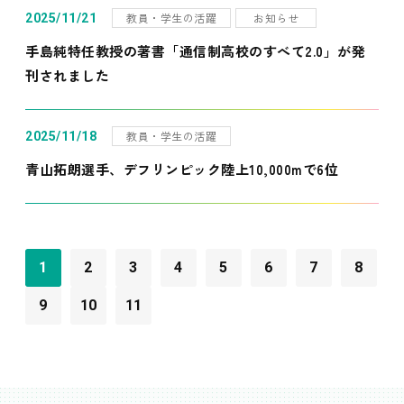
教員・学生の活躍
お知らせ
2025/11/21
手島純特任教授の著書「通信制高校のすべて2.0」が発
刊されました
教員・学生の活躍
2025/11/18
青山拓朗選手、デフリンピック陸上10,000mで6位
1
2
3
4
5
6
7
8
9
10
11