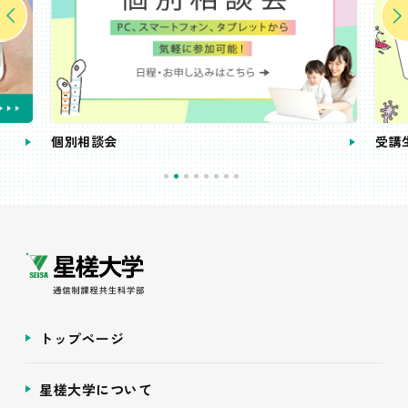
個別相談会
受講
トップページ
星槎大学について