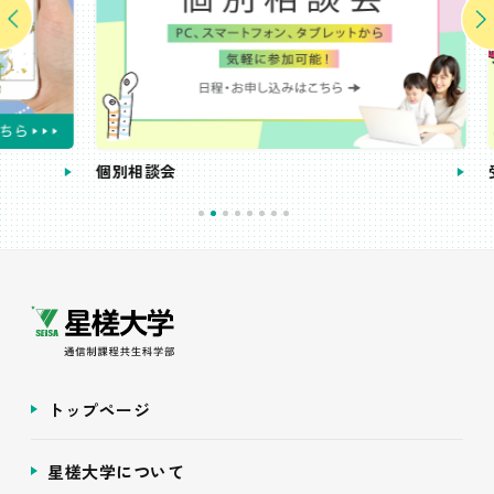
個別相談会
受講
トップページ
星槎大学について