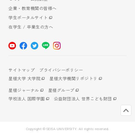
企業・教育機関の皆様へ
学生ポータルサイト
在学生 / 卒業生の方へ
サイトマップ
プライバシーポリシー
星槎大学 大学院
星槎大学機関リポジトリ
星槎ジャーナル
星槎グループ
学校法人 国際学園
公益財団法人 世界こども財団
Copyright © SEISA UNIVERSITY. All rights reserved.