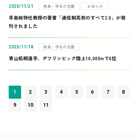
教員・学生の活躍
お知らせ
2025/11/21
手島純特任教授の著書「通信制高校のすべて2.0」が発
刊されました
教員・学生の活躍
2025/11/18
青山拓朗選手、デフリンピック陸上10,000mで6位
1
2
3
4
5
6
7
8
9
10
11