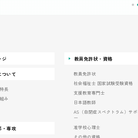
ージ
教員免許状・資格
教員免許状
について
社会福祉士 国家試験受験資格
特長
支援教育専門士
組み
日本語教師
AS（自閉症スペクトラム）サポ
ー
准学校心理士
部・専攻
その他の資格