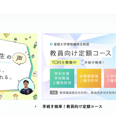
き簡単！教員向け定額コース
教員免許状が