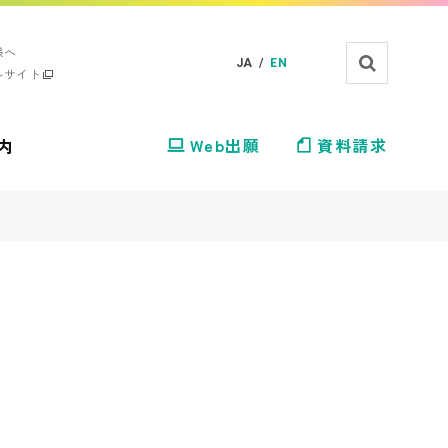
様へ
JA /
EN
ルサイト
内
Web出願
資料請求