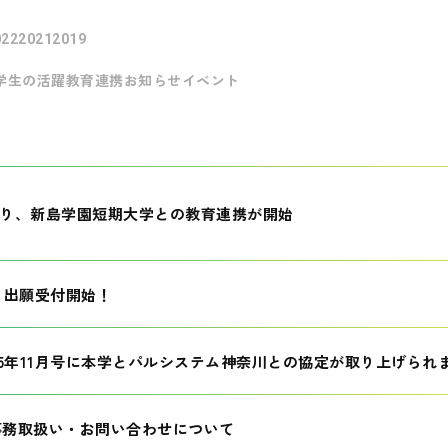
022
2021
2019
学生の活躍
教育連携
お知らせ
イベント
月より、新島学園短期大学との教育連携が開始
生 出願受付開始！
25年11月号に本学とパルシステム神奈川との協定が取り上げられ
事務取扱い・お問い合わせについて