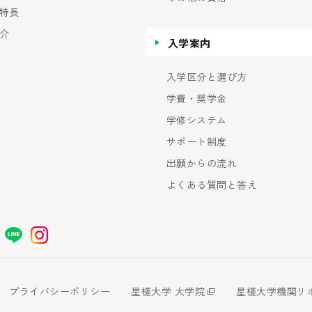
特長
介
入学案内
入学区分と選び方
学費・奨学金
学修システム
サポート制度
出願からの流れ
よくある質問と答え
プライバシーポリシー
星槎大学 大学院
星槎大学機関リ