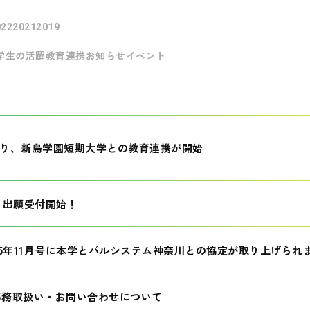
022
2021
2019
学生の活躍
教育連携
お知らせ
イベント
月より、新島学園短期大学との教育連携が開始
生 出願受付開始！
25年11月号に本学とパルシステム神奈川との協定が取り上げられ
事務取扱い・お問い合わせについて