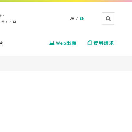
様へ
JA /
EN
ルサイト
内
Web出願
資料請求