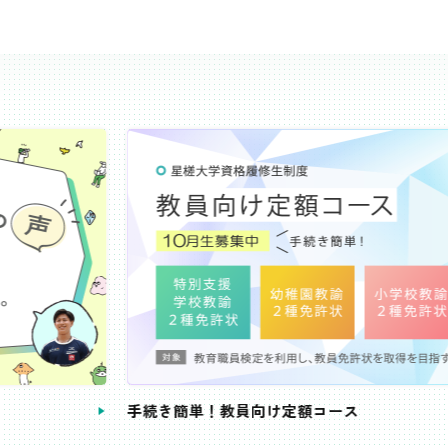
き簡単！教員向け定額コース
教員免許状が