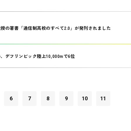
授の著書「通信制高校のすべて2.0」が発刊されました
、デフリンピック陸上10,000mで6位
6
7
8
9
10
11