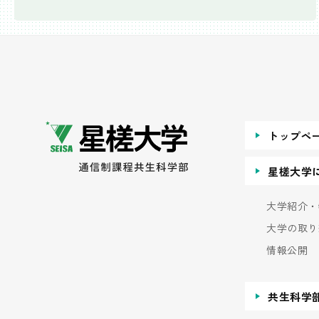
トップペ
星槎大学
大学紹介・
大学の取り
情報公開
共生科学