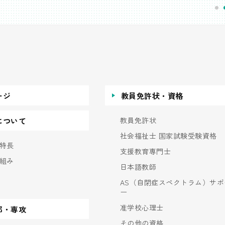
ージ
教員免許状・資格
教員免許状
について
社会福祉士 国家試験受験資格
特長
支援教育専門士
組み
日本語教師
AS（自閉症スペクトラム）サポ
ー
准学校心理士
部・専攻
その他の資格