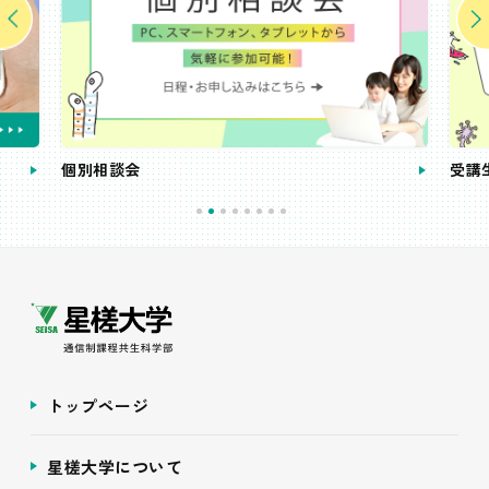
個別相談会
受講
トップページ
星槎大学について