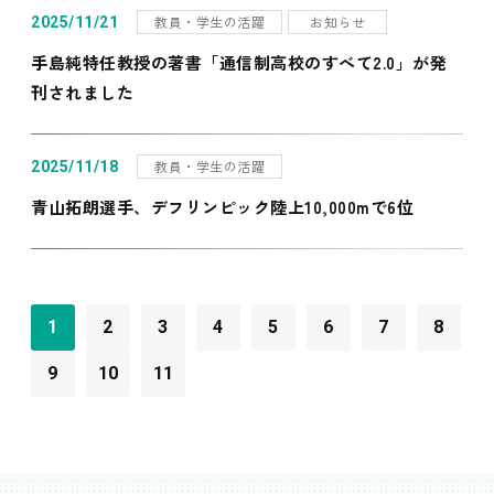
教員・学生の活躍
お知らせ
2025/11/21
手島純特任教授の著書「通信制高校のすべて2.0」が発
刊されました
教員・学生の活躍
2025/11/18
青山拓朗選手、デフリンピック陸上10,000mで6位
1
2
3
4
5
6
7
8
9
10
11