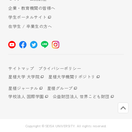
企業・教育機関の皆様へ
学生ポータルサイト
在学生 / 卒業生の方へ
サイトマップ
プライバシーポリシー
星槎大学 大学院
星槎大学機関リポジトリ
星槎ジャーナル
星槎グループ
学校法人 国際学園
公益財団法人 世界こども財団
Copyright © SEISA UNIVERSITY. All rights reserved.