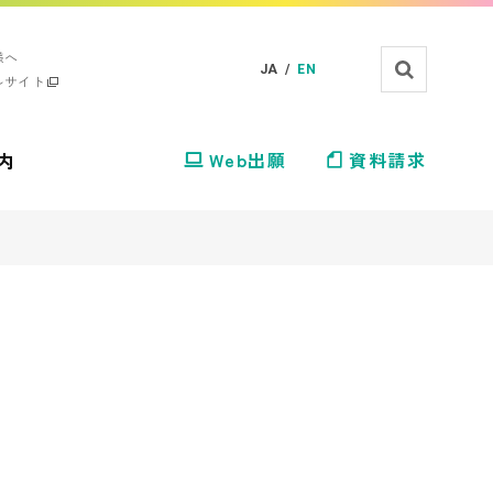
様へ
JA /
EN
ルサイト
内
Web出願
資料請求