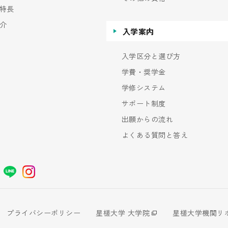
特長
介
入学案内
入学区分と選び方
学費・奨学金
学修システム
サポート制度
出願からの流れ
よくある質問と答え
プライバシーポリシー
星槎大学 大学院
星槎大学機関リ