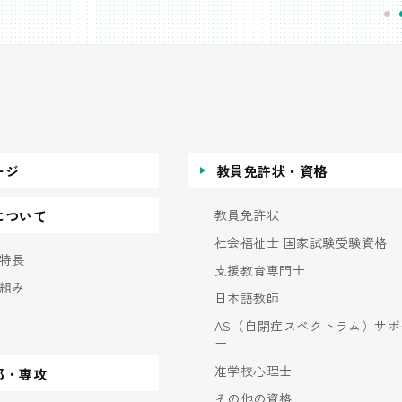
ージ
教員免許状・資格
教員免許状
について
社会福祉士 国家試験受験資格
特長
支援教育専門士
組み
日本語教師
AS（自閉症スペクトラム）サポ
ー
准学校心理士
部・専攻
その他の資格