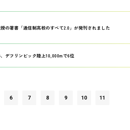
授の著書「通信制高校のすべて2.0」が発刊されました
、デフリンピック陸上10,000mで6位
6
7
8
9
10
11