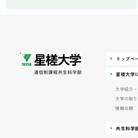
トップペ
星槎大学
大学紹介・
大学の取り
情報公開
共生科学