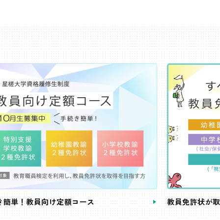
き簡単！教員向け定額コース
教員免許状が