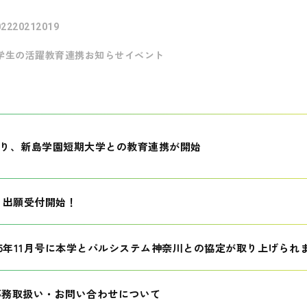
022
2021
2019
学生の活躍
教育連携
お知らせ
イベント
月より、新島学園短期大学との教育連携が開始
生 出願受付開始！
25年11月号に本学とパルシステム神奈川との協定が取り上げられ
事務取扱い・お問い合わせについて