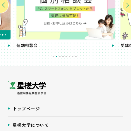
個別相談会
受講
トップページ
星槎大学について