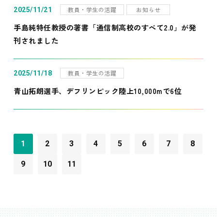
教員・学生の活躍
お知らせ
2025/11/21
手島純特任教授の著書「通信制高校のすべて2.0」が発
刊されました
教員・学生の活躍
2025/11/18
青山拓朗選手、デフリンピック陸上10,000mで6位
1
2
3
4
5
6
7
8
9
10
11