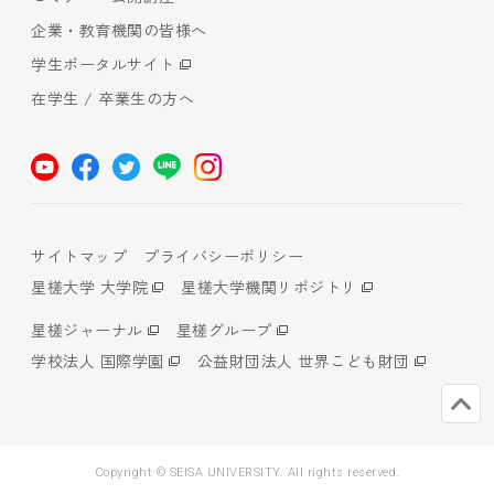
企業・教育機関の皆様へ
学生ポータルサイト
在学生 / 卒業生の方へ
サイトマップ
プライバシーポリシー
星槎大学 大学院
星槎大学機関リポジトリ
星槎ジャーナル
星槎グループ
学校法人 国際学園
公益財団法人 世界こども財団
Copyright © SEISA UNIVERSITY. All rights reserved.