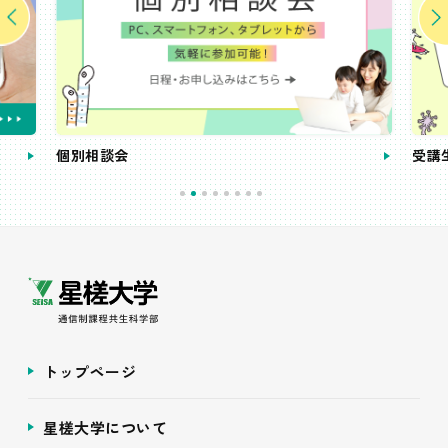
個別相談会
受講
トップページ
星槎大学について