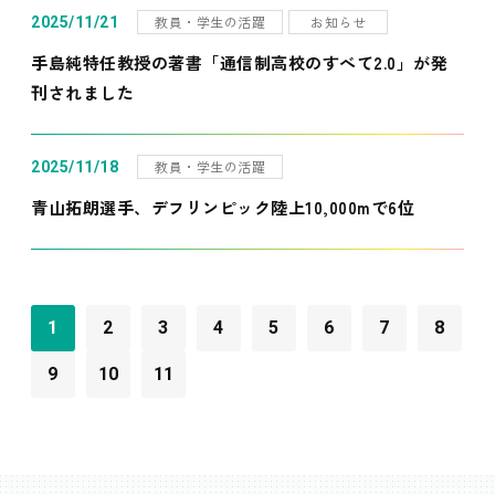
教員・学生の活躍
お知らせ
2025/11/21
手島純特任教授の著書「通信制高校のすべて2.0」が発
刊されました
教員・学生の活躍
2025/11/18
青山拓朗選手、デフリンピック陸上10,000mで6位
1
2
3
4
5
6
7
8
9
10
11