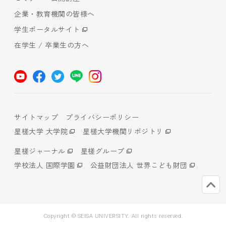
企業・教育機関の皆様へ
学生ポータルサイト
在学生 / 卒業生の方へ
サイトマップ
プライバシーポリシー
星槎大学 大学院
星槎大学機関リポジトリ
星槎ジャーナル
星槎グループ
学校法人 国際学園
公益財団法人 世界こども財団
Copyright © SEISA UNIVERSITY. All rights reserved.