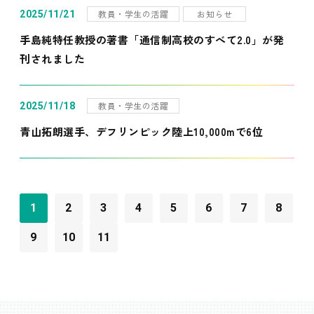
教員・学生の活躍
お知らせ
2025/11/21
手島純特任教授の著書「通信制高校のすべて2.0」が発
刊されました
教員・学生の活躍
2025/11/18
青山拓朗選手、デフリンピック陸上10,000mで6位
1
2
3
4
5
6
7
8
9
10
11