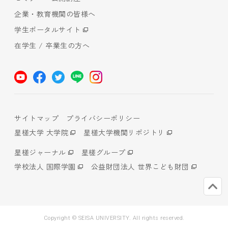
企業・教育機関の皆様へ
学生ポータルサイト
在学生 / 卒業生の方へ
サイトマップ
プライバシーポリシー
星槎大学 大学院
星槎大学機関リポジトリ
星槎ジャーナル
星槎グループ
学校法人 国際学園
公益財団法人 世界こども財団
Copyright © SEISA UNIVERSITY. All rights reserved.