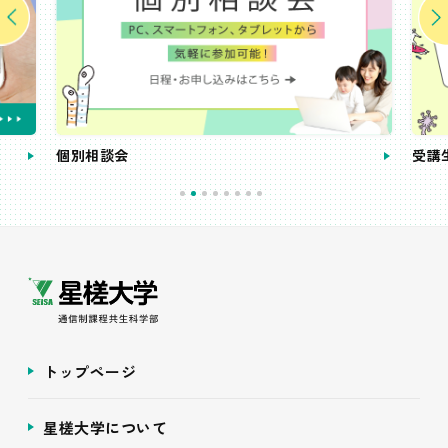
個別相談会
受講
トップページ
星槎大学について