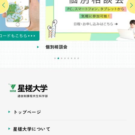
個別相談会
受
トップページ
星槎大学について