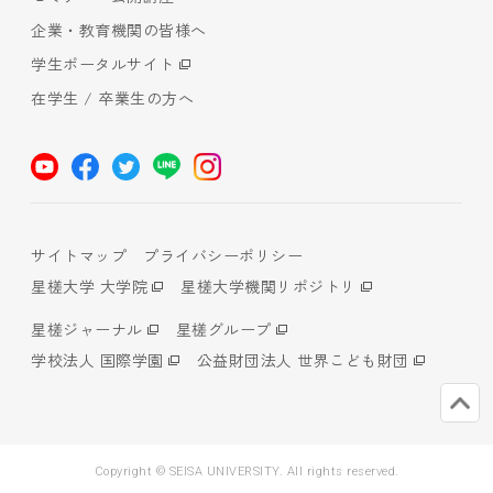
企業・教育機関の皆様へ
学生ポータルサイト
在学生 / 卒業生の方へ
サイトマップ
プライバシーポリシー
星槎大学 大学院
星槎大学機関リポジトリ
星槎ジャーナル
星槎グループ
学校法人 国際学園
公益財団法人 世界こども財団
Copyright © SEISA UNIVERSITY. All rights reserved.