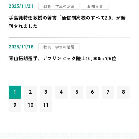
教員・学生の活躍
お知らせ
2025/11/21
手島純特任教授の著書「通信制高校のすべて2.0」が発
刊されました
教員・学生の活躍
2025/11/18
青山拓朗選手、デフリンピック陸上10,000mで6位
1
2
3
4
5
6
7
8
9
10
11