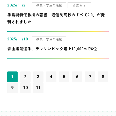
教員・学生の活躍
お知らせ
2025/11/21
手島純特任教授の著書「通信制高校のすべて2.0」が発
刊されました
教員・学生の活躍
2025/11/18
青山拓朗選手、デフリンピック陸上10,000mで6位
1
2
3
4
5
6
7
8
9
10
11