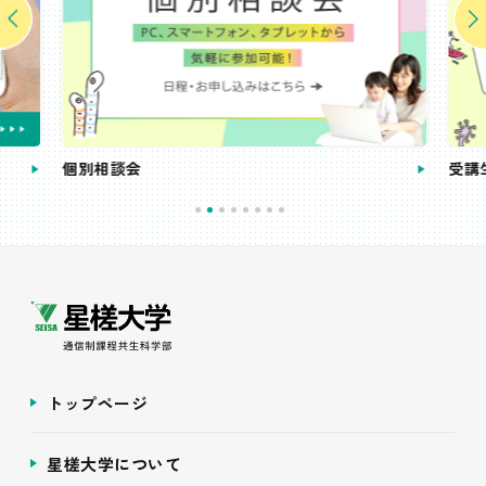
個別相談会
受講
トップページ
星槎大学について