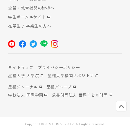
企業・教育機関の皆様へ
学生ポータルサイト
在学生 / 卒業生の方へ
サイトマップ
プライバシーポリシー
星槎大学 大学院
星槎大学機関リポジトリ
星槎ジャーナル
星槎グループ
学校法人 国際学園
公益財団法人 世界こども財団
Copyright © SEISA UNIVERSITY. All rights reserved.