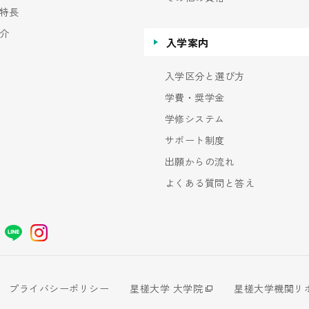
特長
介
入学案内
入学区分と選び方
学費・奨学金
学修システム
サポート制度
出願からの流れ
よくある質問と答え
プライバシーポリシー
星槎大学 大学院
星槎大学機関リ