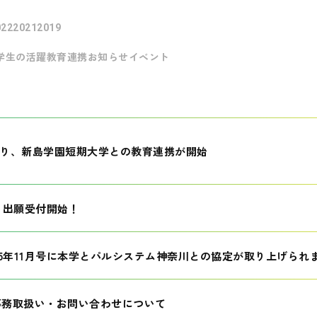
022
2021
2019
学生の活躍
教育連携
お知らせ
イベント
月より、新島学園短期大学との教育連携が開始
生 出願受付開始！
25年11月号に本学とパルシステム神奈川との協定が取り上げられ
事務取扱い・お問い合わせについて