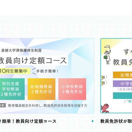
き簡単！教員向け定額コース
教員免許状が