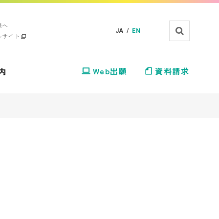
様へ
JA /
EN
ルサイト
内
Web出願
資料請求