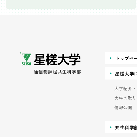
トップペ
星槎大学
大学紹介・
大学の取り
情報公開
共生科学