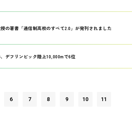
授の著書「通信制高校のすべて2.0」が発刊されました
、デフリンピック陸上10,000mで6位
6
7
8
9
10
11