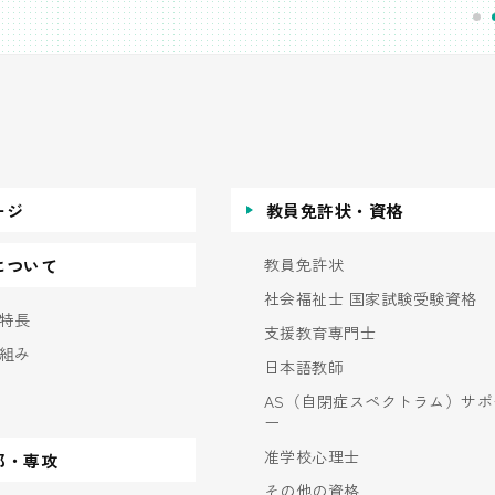
ージ
教員免許状・資格
教員免許状
について
社会福祉士 国家試験受験資格
特長
支援教育専門士
組み
日本語教師
AS（自閉症スペクトラム）サポ
ー
准学校心理士
部・専攻
その他の資格