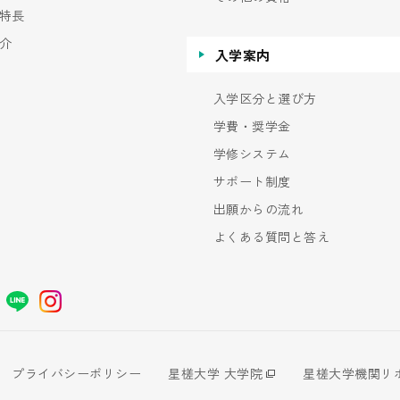
特長
介
入学案内
入学区分と選び方
学費・奨学金
学修システム
サポート制度
出願からの流れ
よくある質問と答え
プライバシーポリシー
星槎大学 大学院
星槎大学機関リ