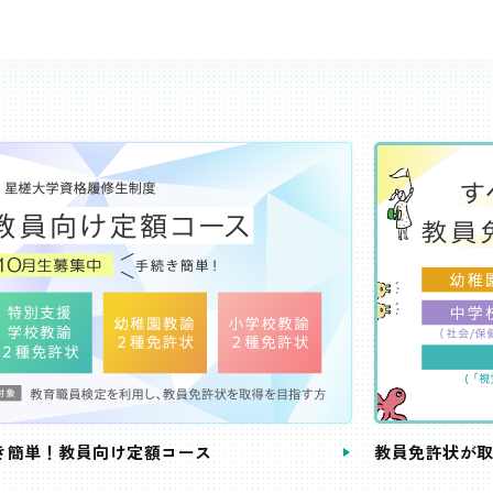
き簡単！教員向け定額コース
教員免許状が