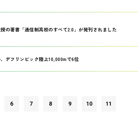
授の著書「通信制高校のすべて2.0」が発刊されました
、デフリンピック陸上10,000mで6位
6
7
8
9
10
11