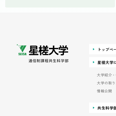
トップペ
星槎大学
大学紹介・
大学の取り
情報公開
共生科学