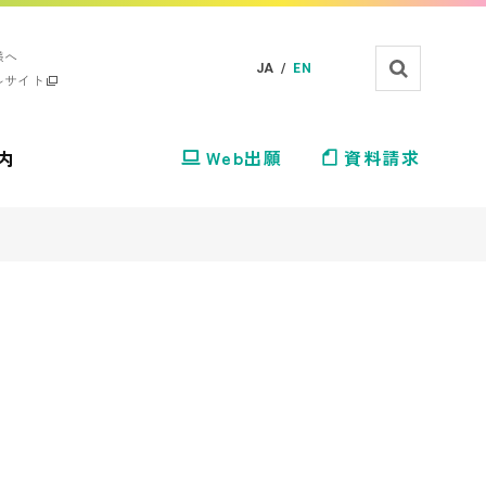
様へ
JA /
EN
ルサイト
内
Web出願
資料請求