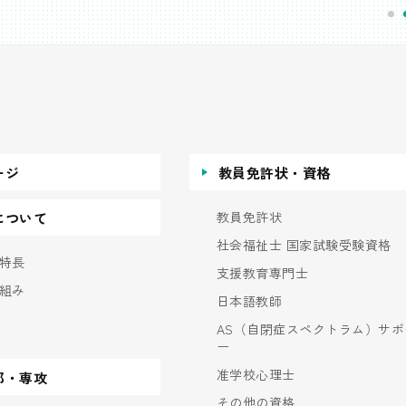
ージ
教員免許状・資格
教員免許状
について
社会福祉士 国家試験受験資格
特長
支援教育専門士
組み
日本語教師
AS（自閉症スペクトラム）サポ
ー
准学校心理士
部・専攻
その他の資格