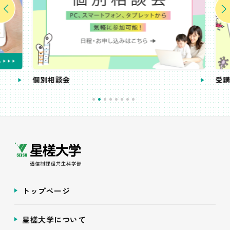
個別相談会
受講
トップページ
星槎大学について