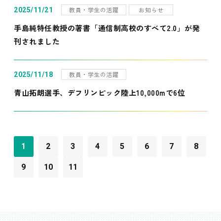
教員・学生の活躍
お知らせ
2025/11/21
手島純特任教授の著書「通信制高校のすべて2.0」が発
刊されました
教員・学生の活躍
2025/11/18
青山拓朗選手、デフリンピック陸上10,000mで6位
1
2
3
4
5
6
7
8
9
10
11