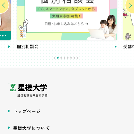
個別相談会
受講
トップページ
星槎大学について