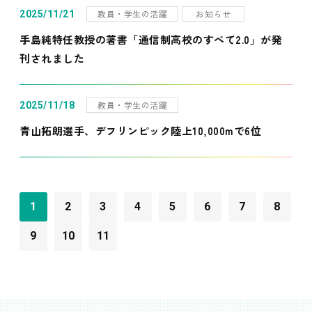
教員・学生の活躍
お知らせ
2025/11/21
手島純特任教授の著書「通信制高校のすべて2.0」が発
刊されました
教員・学生の活躍
2025/11/18
青山拓朗選手、デフリンピック陸上10,000mで6位
1
2
3
4
5
6
7
8
9
10
11