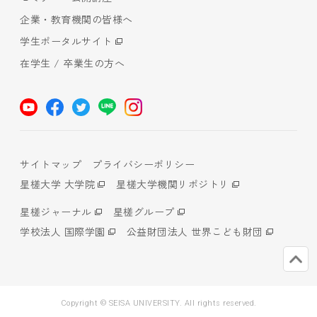
企業・教育機関の皆様へ
学生ポータルサイト
在学生 / 卒業生の方へ
サイトマップ
プライバシーポリシー
星槎大学 大学院
星槎大学機関リポジトリ
星槎ジャーナル
星槎グループ
学校法人 国際学園
公益財団法人 世界こども財団
Copyright © SEISA UNIVERSITY. All rights reserved.