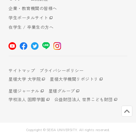
企業・教育機関の皆様へ
学生ポータルサイト
在学生 / 卒業生の方へ
サイトマップ
プライバシーポリシー
星槎大学 大学院
星槎大学機関リポジトリ
星槎ジャーナル
星槎グループ
学校法人 国際学園
公益財団法人 世界こども財団
Copyright © SEISA UNIVERSITY. All rights reserved.