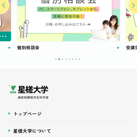
個別相談会
受講
トップページ
星槎大学について