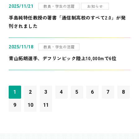
教員・学生の活躍
お知らせ
2025/11/21
手島純特任教授の著書「通信制高校のすべて2.0」が発
刊されました
教員・学生の活躍
2025/11/18
青山拓朗選手、デフリンピック陸上10,000mで6位
1
2
3
4
5
6
7
8
9
10
11