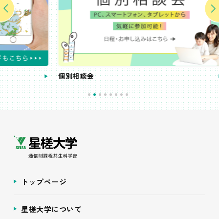
個別相談会
受講
トップページ
星槎大学について