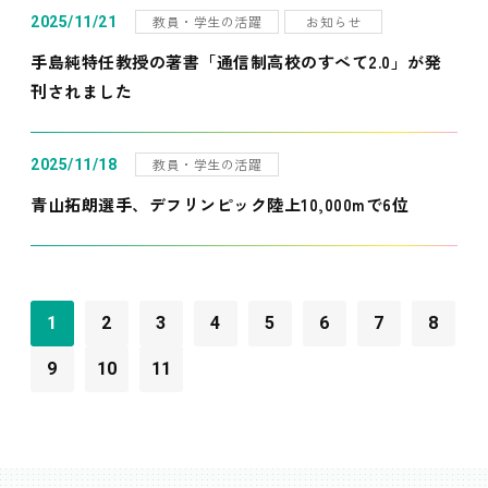
教員・学生の活躍
お知らせ
2025/11/21
手島純特任教授の著書「通信制高校のすべて2.0」が発
刊されました
教員・学生の活躍
2025/11/18
青山拓朗選手、デフリンピック陸上10,000mで6位
1
2
3
4
5
6
7
8
9
10
11