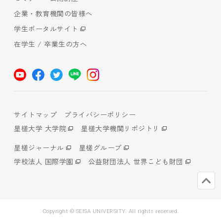
企業・教育機関の皆様へ
学生ポータルサイト
在学生 / 卒業生の方へ
サイトマップ
プライバシーポリシー
星槎大学 大学院
星槎大学機関リポジトリ
星槎ジャーナル
星槎グループ
学校法人 国際学園
公益財団法人 世界こども財団
Copyright © SEISA UNIVERSITY. All rights reserved.