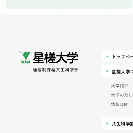
トップペ
星槎大学
大学紹介・
大学の取り
情報公開
共生科学