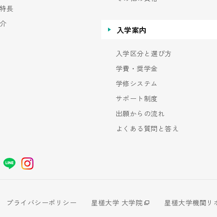
特長
介
入学案内
入学区分と選び方
学費・奨学金
学修システム
サポート制度
出願からの流れ
よくある質問と答え
プライバシーポリシー
星槎大学 大学院
星槎大学機関リ