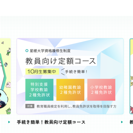
き簡単！教員向け定額コース
教員免許状が