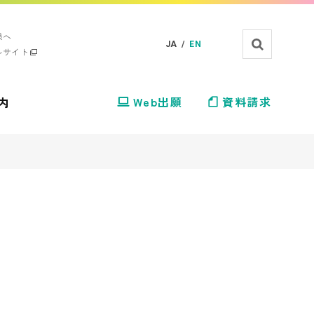
様へ
JA /
EN
ルサイト
内
Web出願
資料請求