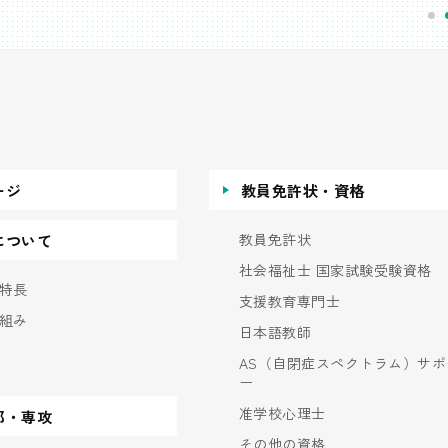
ージ
教員免許状・資格
教員免許状
について
社会福祉士 国家試験受験資格
特長
支援教育専門士
組み
日本語教師
AS（自閉症スペクトラム）サポ
ー
准学校心理士
部・専攻
その他の資格