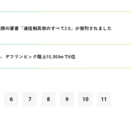
授の著書「通信制高校のすべて2.0」が発刊されました
、デフリンピック陸上10,000mで6位
6
7
8
9
10
11