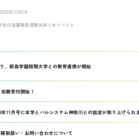
022
2021
2019
学生の活躍
教育連携
お知らせ
イベント
月より、新島学園短期大学との教育連携が開始
生 出願受付開始！
25年11月号に本学とパルシステム神奈川との協定が取り上げられ
事務取扱い・お問い合わせについて