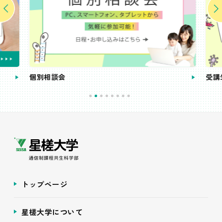
個別相談会
受講
トップページ
星槎大学について