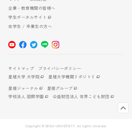
企業・教育機関の皆様へ
学生ポータルサイト
在学生 / 卒業生の方へ
サイトマップ
プライバシーポリシー
星槎大学 大学院
星槎大学機関リポジトリ
星槎ジャーナル
星槎グループ
学校法人 国際学園
公益財団法人 世界こども財団
Copyright © SEISA UNIVERSITY. All rights reserved.