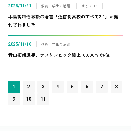
教員・学生の活躍
お知らせ
2025/11/21
手島純特任教授の著書「通信制高校のすべて2.0」が発
刊されました
教員・学生の活躍
2025/11/18
青山拓朗選手、デフリンピック陸上10,000mで6位
1
2
3
4
5
6
7
8
9
10
11