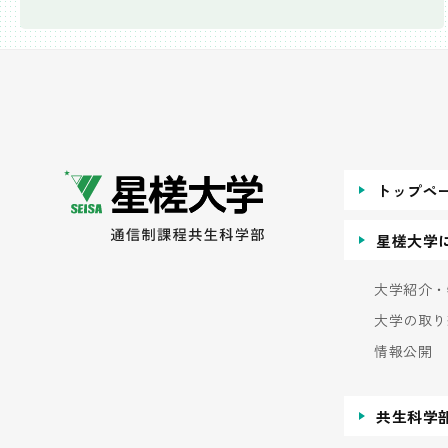
トップペ
星槎大学
大学紹介・
大学の取り
情報公開
共生科学