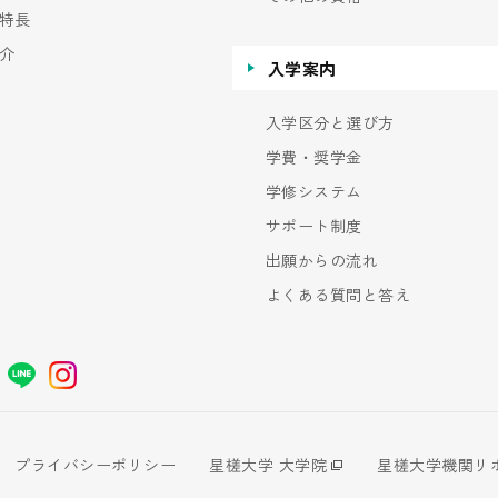
特長
介
入学案内
入学区分と選び方
学費・奨学金
学修システム
サポート制度
出願からの流れ
よくある質問と答え
プライバシーポリシー
星槎大学 大学院
星槎大学機関リ