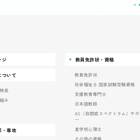
ージ
教員免許状・資格
教員免許状
について
社会福祉士 国家試験受験資格
特長
支援教育専門士
組み
日本語教師
AS（自閉症スペクトラム）サポ
ー
准学校心理士
部・専攻
その他の資格