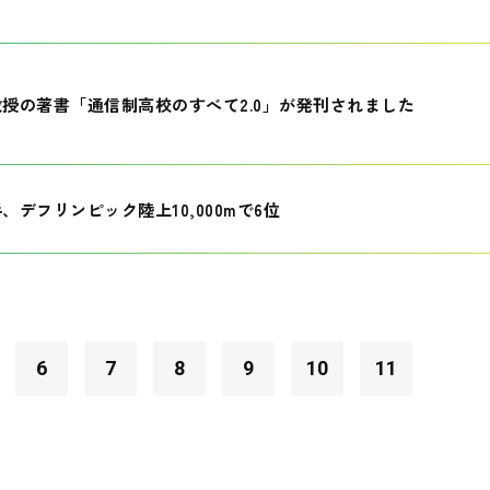
授の著書「通信制高校のすべて2.0」が発刊されました
、デフリンピック陸上10,000mで6位
6
7
8
9
10
11