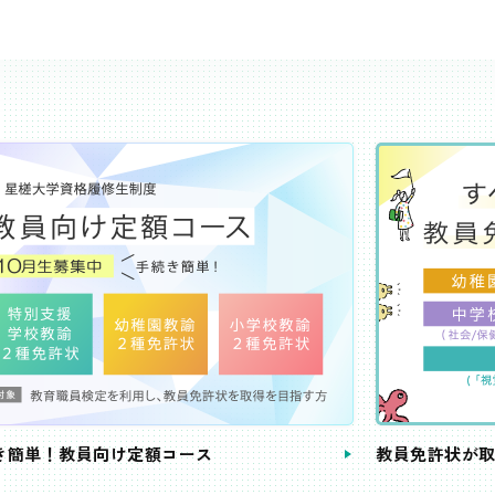
き簡単！教員向け定額コース
教員免許状が