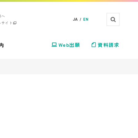
様へ
JA /
EN
ルサイト
内
Web出願
資料請求