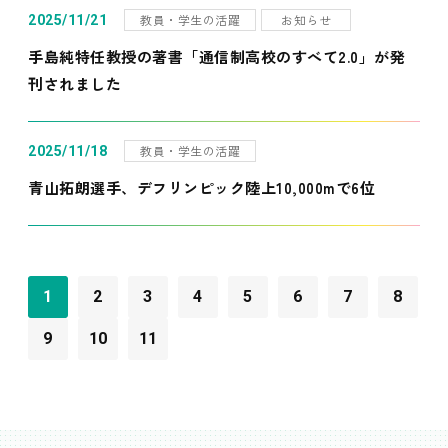
教員・学生の活躍
お知らせ
2025/11/21
手島純特任教授の著書「通信制高校のすべて2.0」が発
刊されました
教員・学生の活躍
2025/11/18
青山拓朗選手、デフリンピック陸上10,000mで6位
1
2
3
4
5
6
7
8
9
10
11