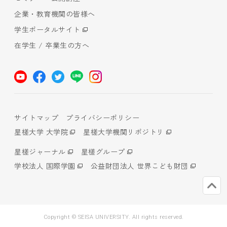
企業・教育機関の皆様へ
学生ポータルサイト
在学生 / 卒業生の方へ
サイトマップ
プライバシーポリシー
星槎大学 大学院
星槎大学機関リポジトリ
星槎ジャーナル
星槎グループ
学校法人 国際学園
公益財団法人 世界こども財団
Copyright © SEISA UNIVERSITY. All rights reserved.