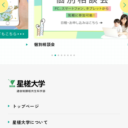
個別相談会
受講
トップページ
星槎大学について