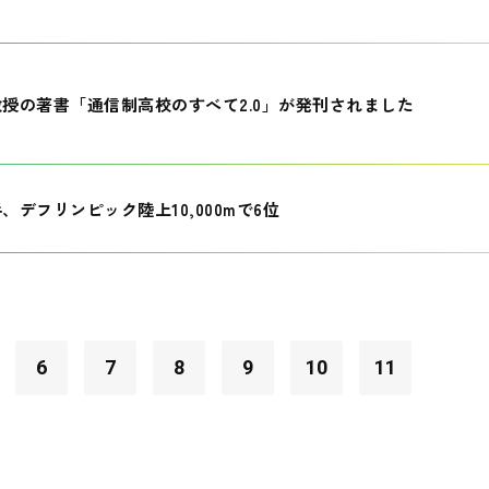
授の著書「通信制高校のすべて2.0」が発刊されました
、デフリンピック陸上10,000mで6位
6
7
8
9
10
11