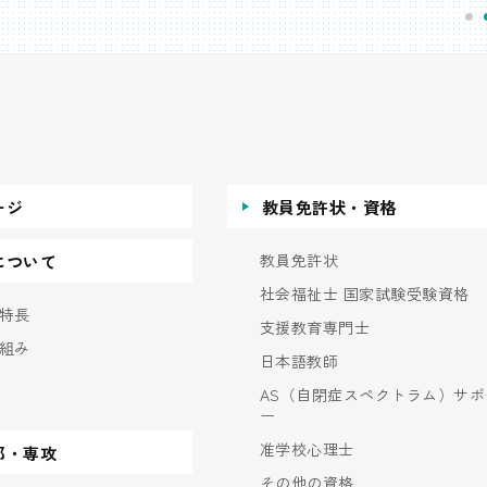
ージ
教員免許状・資格
教員免許状
について
社会福祉士 国家試験受験資格
特長
支援教育専門士
組み
日本語教師
AS（自閉症スペクトラム）サポ
ー
准学校心理士
部・専攻
その他の資格