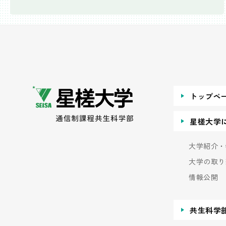
トップペ
星槎大学
大学紹介・
大学の取り
情報公開
共生科学