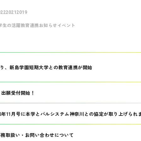
022
2021
2019
学生の活躍
教育連携
お知らせ
イベント
月より、新島学園短期大学との教育連携が開始
生 出願受付開始！
25年11月号に本学とパルシステム神奈川との協定が取り上げられ
事務取扱い・お問い合わせについて