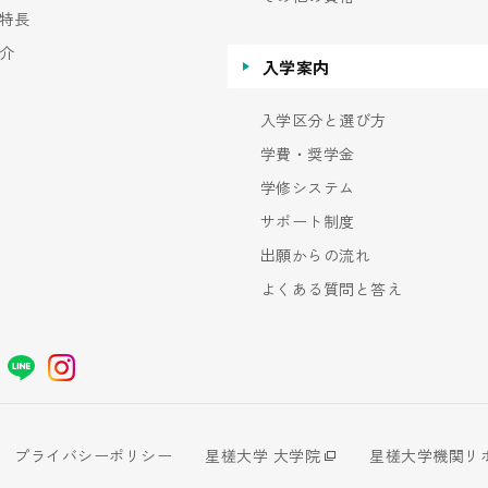
特長
介
入学案内
入学区分と選び方
学費・奨学金
学修システム
サポート制度
出願からの流れ
よくある質問と答え
プライバシーポリシー
星槎大学 大学院
星槎大学機関リ