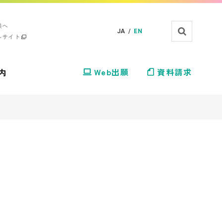
様へ
JA /
EN
ルサイト
内
Web出願
資料請求