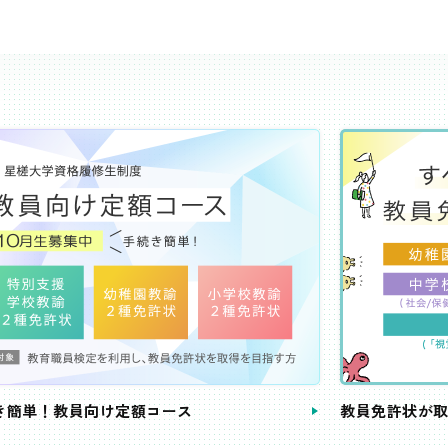
き簡単！教員向け定額コース
教員免許状が