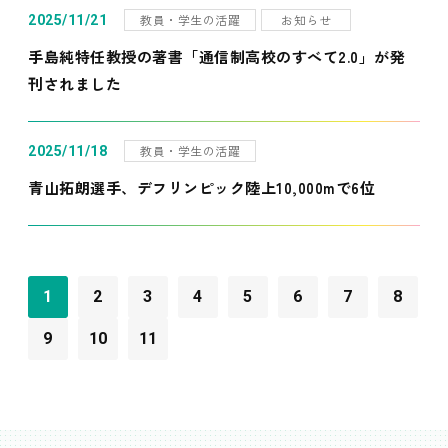
教員・学生の活躍
お知らせ
2025/11/21
手島純特任教授の著書「通信制高校のすべて2.0」が発
刊されました
教員・学生の活躍
2025/11/18
青山拓朗選手、デフリンピック陸上10,000mで6位
1
2
3
4
5
6
7
8
9
10
11