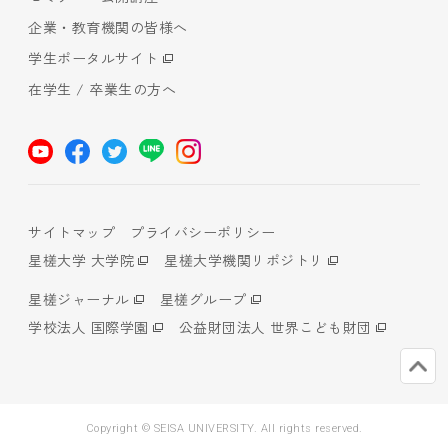
企業・教育機関の皆様へ
学生ポータルサイト
在学生 / 卒業生の方へ
サイトマップ
プライバシーポリシー
星槎大学 大学院
星槎大学機関リポジトリ
星槎ジャーナル
星槎グループ
学校法人 国際学園
公益財団法人 世界こども財団
Copyright © SEISA UNIVERSITY. All rights reserved.