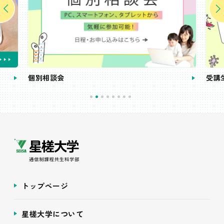
個別相談会
受講
トップページ
星槎大学について