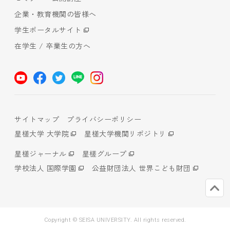
企業・教育機関の皆様へ
学生ポータルサイト
在学生 / 卒業生の方へ
サイトマップ
プライバシーポリシー
星槎大学 大学院
星槎大学機関リポジトリ
星槎ジャーナル
星槎グループ
学校法人 国際学園
公益財団法人 世界こども財団
Copyright © SEISA UNIVERSITY. All rights reserved.