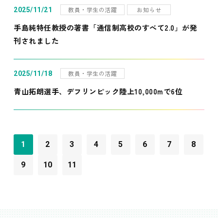
教員・学生の活躍
お知らせ
2025/11/21
手島純特任教授の著書「通信制高校のすべて2.0」が発
刊されました
教員・学生の活躍
2025/11/18
青山拓朗選手、デフリンピック陸上10,000mで6位
1
2
3
4
5
6
7
8
9
10
11