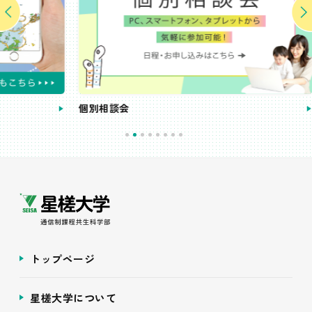
個別相談会
受講
トップページ
星槎大学について