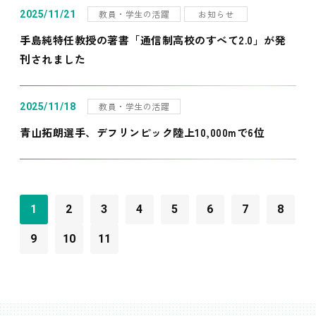
教員・学生の活躍
お知らせ
2025/11/21
手島純特任教授の著書「通信制高校のすべて2.0」が発
刊されました
教員・学生の活躍
2025/11/18
青山拓朗選手、デフリンピック陸上10,000mで6位
1
2
3
4
5
6
7
8
9
10
11